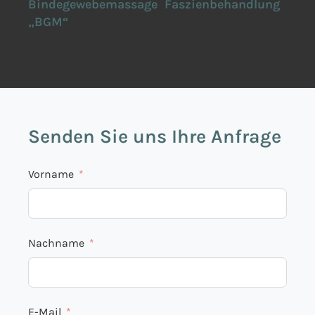
age
Bindegewebemassage
Faszienbehandlung
Fu
„BGM“
Ma
Senden Sie uns Ihre Anfrage
Vorname
Nachname
E-Mail