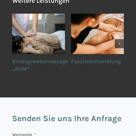
Weitere Leistungen
age
Bindegewebemassage
Faszienbehandlung
Fu
„BGM“
Ma
Senden Sie uns Ihre Anfrage
Vorname