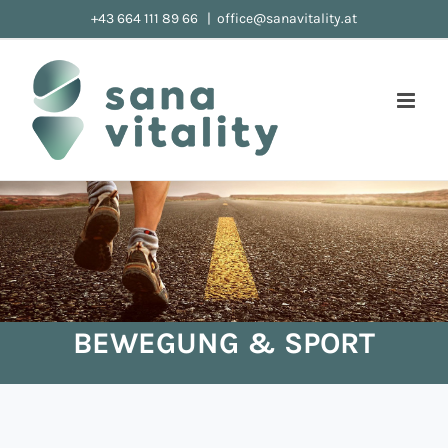
Zum
+43 664 111 89 66
|
office@sanavitality.at
Inhalt
springen
BEWEGUNG & SPORT