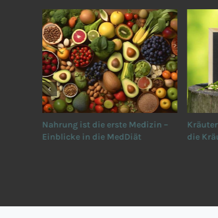
ng –
Nahrung ist die erste Medizin –
Kräuter
n lang
Einblicke in die MedDiät
die Krä