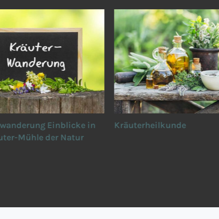
wanderung Einblicke in
Kräuterheilkunde
uter-Mühle der Natur