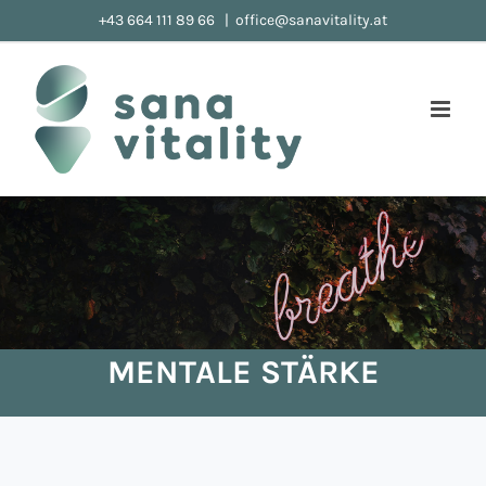
Zum
+43 664 111 89 66
|
office@sanavitality.at
Inhalt
springen
MENTALE STÄRKE