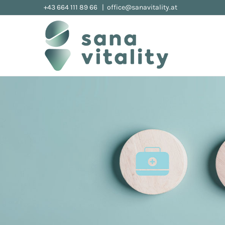
Zum
+43 664 111 89 66
|
office@sanavitality.at
Inhalt
springen