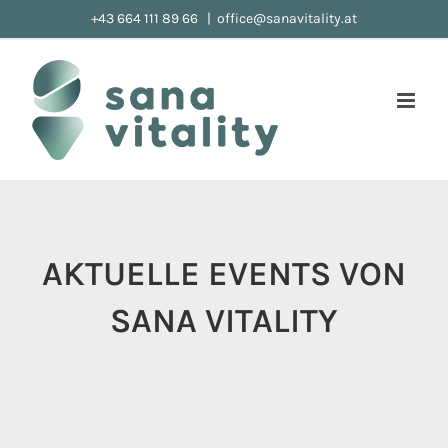
Zum
+43 664 111 89 66
|
office@sanavitality.at
Inhalt
springen
AKTUELLE EVENTS VON
SANA VITALITY